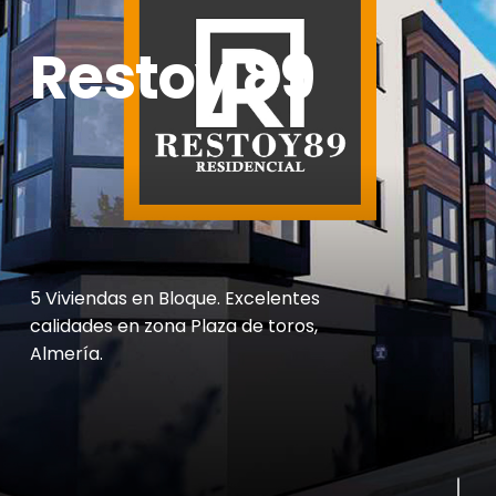
Restoy 89
5 Viviendas en Bloque. Excelentes
calidades en zona Plaza de toros,
Almería.
Navigate to the n