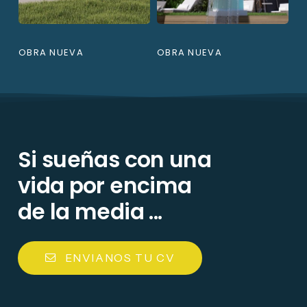
OBRA NUEVA
OBRA NUEVA
Si
sueñas
con
una
vida
por
encima
de
la
media
...
E
N
V
I
A
N
O
S
T
U
C
V