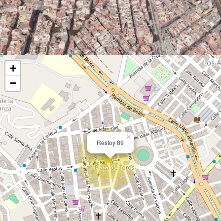
+
−
×
Restoy 89