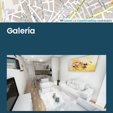
Leaflet
|
©
OpenStreetMap
contributors
G
a
l
e
r
í
a