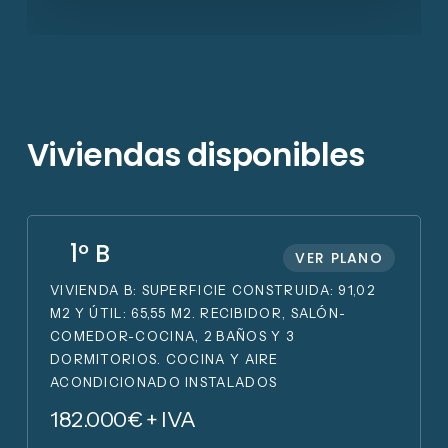
V
i
v
i
e
n
d
a
s
d
i
s
p
o
n
i
b
l
e
s
1º B
VER PLANO
VIVIENDA B: SUPERFICIE CONSTRUIDA: 91,02
M2 Y ÚTIL: 65,55 M2. RECIBIDOR, SALÓN-
COMEDOR-COCINA, 2 BAÑOS Y 3
DORMITORIOS. COCINA Y AIRE
ACONDICIONADO INSTALADOS
182.000€ + IVA