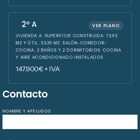
2º A
VER PLANO
VIVIENDA A: SUPERFICIE CONSTRUIDA: 73,95
M2 Y ÚTIL: 53,35 M2. SALÓN-COMEDOR-
COCINA, 2 BAÑOS Y 2 DORMITORIOS. COCINA
Y AIRE ACONDICIONADO INSTALADOS
147.900€ + IVA
C
o
n
t
a
c
t
o
NOMBRE Y APELLIDOS